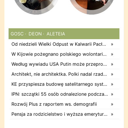
GOSC
DEON
ALETEIA
Od niedzieli Wielki Odpust w Kalwarii Pacławskiej
»
W Kijowie pożegnano polskiego wolontariusza, który zginął w wyniku rosyjskich działań zbrojnych
»
Według wywiadu USA Putin może przeprowadzić ograniczony atak na kraj NATO
»
Architekt, nie architektka. Polki nadal rzadko używają żeńskich nazw zawodów
»
KE przyspiesza budowę satelitarnego systemu IRIS2
»
IPN: szczątki 55 osób odnalezione podczas ekshumacji
»
Rozwój Plus z raportem ws. demografii
»
Pensja za rodzicielstwo i wyższa emerytura za dzieci. Nowe pomysły
»