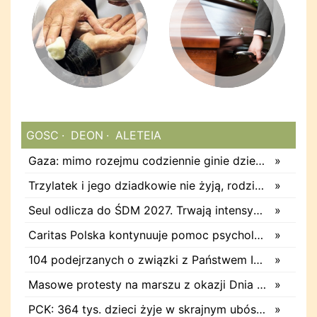
GOSC
DEON
ALETEIA
Gaza: mimo rozejmu codziennie ginie dziecko
»
Trzylatek i jego dziadkowie nie żyją, rodzice i brat ranni. Rosja znowu zabija ukraińskich cywilów
»
Seul odlicza do ŚDM 2027. Trwają intensywne przygotowania
»
Caritas Polska kontynuuje pomoc psychologiczną dla rodzin i weteranów w Ukrainie
»
104 podejrzanych o związki z Państwem Islamskim
»
Masowe protesty na marszu z okazji Dnia Świętego Kajetana
»
PCK: 364 tys. dzieci żyje w skrajnym ubóstwie; w takich rodzinach nikt nie myśli o wakacjach
»