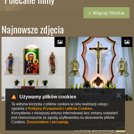
» Więcej filmów
Najnowsze zdjęcia
✕
Używamy plików cookies
Ta witryna korzysta z plików cookies w celu realizacji usług i
zgodnie z
Polityką Prywatności i plików Cookies
.
Korzystanie z niniejszej witryny internetowej bez zmiany ustawień
jest równoznaczne ze zgodą użytkownika na stosowanie plików
© 2016 Parafia Świętego Krzyża w Bydgoszczy
Cookies.
Zrozumiałem i akceptuję.
Platforma:
ISP 3.21.0
by
strony-parafialne.pl