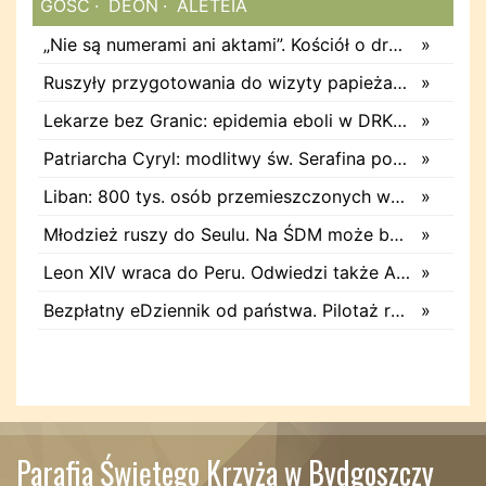
GOSC
DEON
ALETEIA
„Nie są numerami ani aktami”. Kościół o dramacie nieletnich migrantów w Ceucie
»
Ruszyły przygotowania do wizyty papieża Leona XIV w Polsce. Spotkanie w MSZ
»
Lekarze bez Granic: epidemia eboli w DRK największa z notowanych do tej pory
»
Patriarcha Cyryl: modlitwy św. Serafina pomogły stworzyć rosyjską bombę atomową
»
Liban: 800 tys. osób przemieszczonych wróciło do domów
»
Młodzież ruszy do Seulu. Na ŚDM może być 7 tysięcy Polaków
»
Leon XIV wraca do Peru. Odwiedzi także Argentynę i Urugwaj
»
Bezpłatny eDziennik od państwa. Pilotaż ruszy w 40 szkołach
»
Parafia Świętego Krzyża w Bydgoszczy