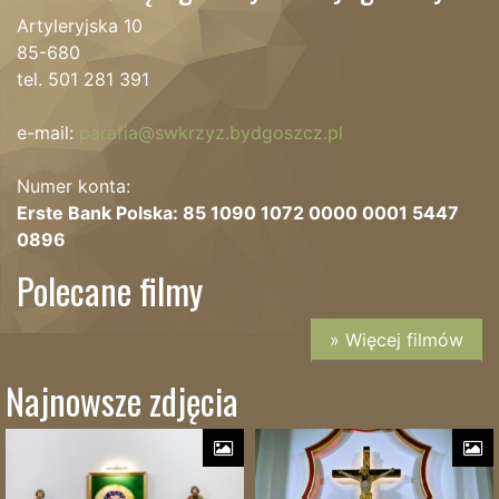
Artyleryjska 10
85-680
tel. 501 281 391
e-mail:
parafia@swkrzyz.bydgoszcz.pl
Numer konta:
Erste Bank Polska: 85 1090 1072 0000 0001 5447
0896
Polecane filmy
» Więcej filmów
Najnowsze zdjęcia