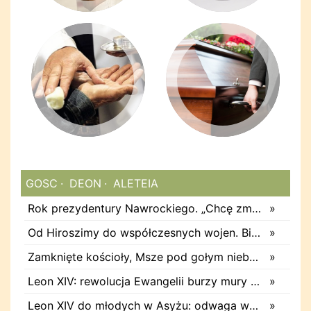
GOSC
DEON
ALETEIA
Rok prezydentury Nawrockiego. „Chcę zmienić jej model”
»
Od Hiroszimy do współczesnych wojen. Biskupi Japonii apelują o pokój
»
Zamknięte kościoły, Msze pod gołym niebem. Pozzuoli po trzęsieniu
»
Leon XIV: rewolucja Ewangelii burzy mury dzielące ludzi
»
Leon XIV do młodych w Asyżu: odwaga wyboru na całe życie jest rewolucyjna
»