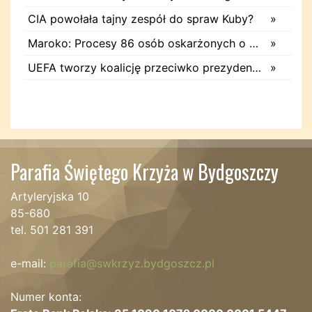
CIA powołała tajny zespół do spraw Kuby?
»
Maroko: Procesy 86 osób oskarżonych o wywołanie kryzysu migracyjnego
»
UEFA tworzy koalicję przeciwko prezydentowi FIFA Gianniemu Infantino
»
Parafia Świętego Krzyża w Bydgoszczy
Artyleryjska 10
85-680
tel. 501 281 391
e-mail:
parafia@swkrzyz.bydgoszcz.pl
Numer konta: